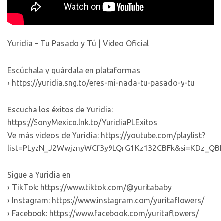
Yuridia – Tu Pasado y Tú | Video Oficial
Escúchala y guárdala en plataformas
› https://yuridia.sng.to/eres-mi-nada-tu-pasado-y-tu
Escucha los éxitos de Yuridia:
https://SonyMexico.lnk.to/YuridiaPLExitos
Ve más videos de Yuridia: https://youtube.com/playlist?
list=PLyzN_J2WwjznyWCf3y9LQrG1Kz132CBFk&si=KDz_QB
Sigue a Yuridia en
› TikTok: https://www.tiktok.com/@yuritababy
› Instagram: https://www.instagram.com/yuritaflowers/
› Facebook: https://www.facebook.com/yuritaflowers/