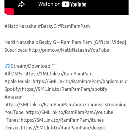
#NattiNatasha #BeckyG #RamPamPam
Natti Natasha x Becky G – Ram Pam Pam [Official Video]
Suscríbete: http://primo.vi/NattiNatashaYouTube
Stream/Download “”
All DSPs: https://SML.lnk.to/RamPamPam
Apple Music: https://SML.lnk.to/RamPamPam/applemusic
Spotify: https://SML.lnk.to/RamPamPam/spotify
Amazon:
https://SML.lnk.to/RamPamPam/amazonmusicstreaming
YouTube: https://SML.lnk.to/RamPamPam/youtube
iTunes: https://SML.lnk.to/RamPamPam/itunes
Deezer: https://SML.lnk.to/RamPamPam/deezer