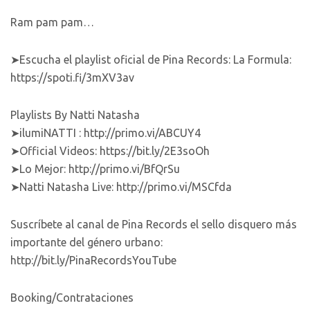
Ram pam pam…
➤Escucha el playlist oficial de Pina Records: La Formula:
https://spoti.fi/3mXV3av
Playlists By Natti Natasha
➤ilumiNATTI : http://primo.vi/ABCUY4
➤Official Videos: https://bit.ly/2E3soOh
➤Lo Mejor: http://primo.vi/BfQrSu
➤Natti Natasha Live: http://primo.vi/MSCfda
Suscríbete al canal de Pina Records el sello disquero más
importante del género urbano:
http://bit.ly/PinaRecordsYouTube
Booking/Contrataciones