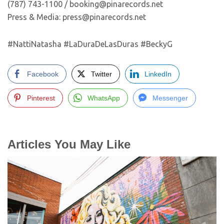
(787) 743-1100 / booking@pinarecords.net
Press & Media: press@pinarecords.net
#NattiNatasha #LaDuraDeLasDuras #BeckyG
Facebook
Twitter
LinkedIn
Pinterest
WhatsApp
Messenger
Articles You May Like