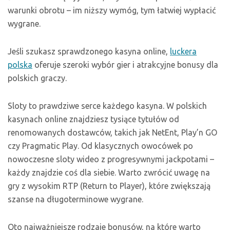
warunki obrotu – im niższy wymóg, tym łatwiej wypłacić
wygrane.
Jeśli szukasz sprawdzonego kasyna online,
luckera
polska
oferuje szeroki wybór gier i atrakcyjne bonusy dla
polskich graczy.
Sloty to prawdziwe serce każdego kasyna. W polskich
kasynach online znajdziesz tysiące tytułów od
renomowanych dostawców, takich jak NetEnt, Play’n GO
czy Pragmatic Play. Od klasycznych owocówek po
nowoczesne sloty wideo z progresywnymi jackpotami –
każdy znajdzie coś dla siebie. Warto zwrócić uwagę na
gry z wysokim RTP (Return to Player), które zwiększają
szanse na długoterminowe wygrane.
Oto najważniejsze rodzaje bonusów, na które warto