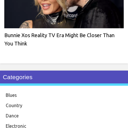
Bunnie Xos Reality TV Era Might Be Closer Than
You Think
Categories
Blues
Country
Dance
Electronic