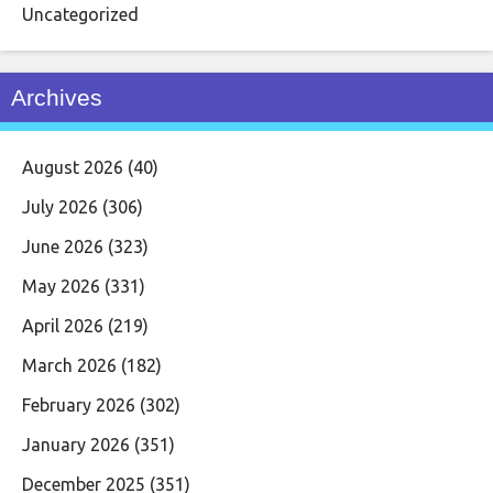
Uncategorized
Archives
August 2026
(40)
July 2026
(306)
June 2026
(323)
May 2026
(331)
April 2026
(219)
March 2026
(182)
February 2026
(302)
January 2026
(351)
December 2025
(351)