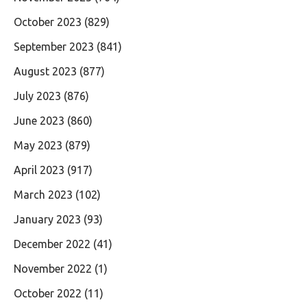
October 2023
(829)
September 2023
(841)
August 2023
(877)
July 2023
(876)
June 2023
(860)
May 2023
(879)
April 2023
(917)
March 2023
(102)
January 2023
(93)
December 2022
(41)
November 2022
(1)
October 2022
(11)