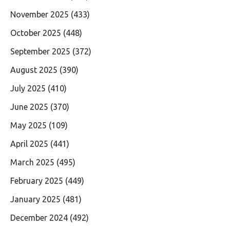
November 2025
(433)
October 2025
(448)
September 2025
(372)
August 2025
(390)
July 2025
(410)
June 2025
(370)
May 2025
(109)
April 2025
(441)
March 2025
(495)
February 2025
(449)
January 2025
(481)
December 2024
(492)