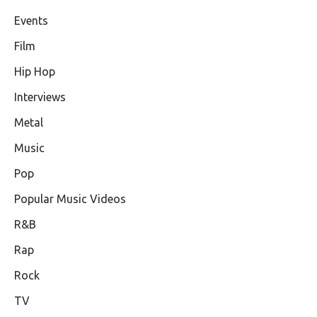
Events
Film
Hip Hop
Interviews
Metal
Music
Pop
Popular Music Videos
R&B
Rap
Rock
TV