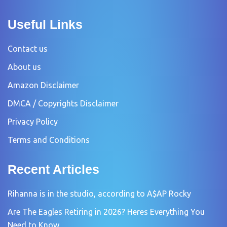
Useful Links
Contact us
About us
Amazon Disclaimer
DMCA / Copyrights Disclaimer
Privacy Policy
Terms and Conditions
Recent Articles
Rihanna is in the studio, according to A$AP Rocky
Are The Eagles Retiring in 2026? Heres Everything You
Need to Know